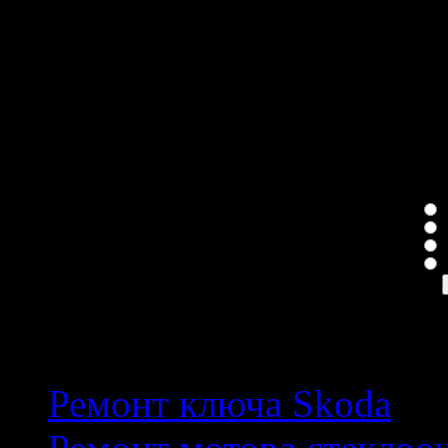
Сейчас на сайте
Сейчас 148 гостей онлайн
Голосование
Качество услуг
Н
Е
П
Популярные темы
Ремонт ключа Skoda