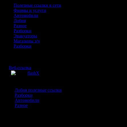
Полезные ссылки в сети
Фирмы и услуги
Автомобили
Лобня
Разное
Разборки
Эвакуаторы
Магазины з/ч
Разборки
Разное
№
Веб-ссылка
flashX
1
Светодиодные фонари для охоты и удовольствия
Лобня полезные ссылки
(5)
Разборки
(1)
Автомобили
(14)
Разное
(1)