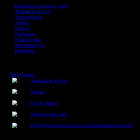
Полезные ссылки в сети
Фирмы и услуги
Автомобили
Лобня
Разное
Разборки
Эвакуаторы
Магазины з/ч
Разборки
Лобня полезные ссылки
№
Веб-ссылка
Домашние торты
1
Домашние торты на заказ в г. Лобня
Лобня
2
Официальный сайт города лобни
Газета Чайка
3
Газета Чайка: публикация статей и объявлений
Лобня неоф. сайт
4
Неофициальный сайт г. Лобня
ООО Инструментально-подшипниковый центр
5
Большой выбор инструмента: медчики, фрезы, плашки.
Подшипники.