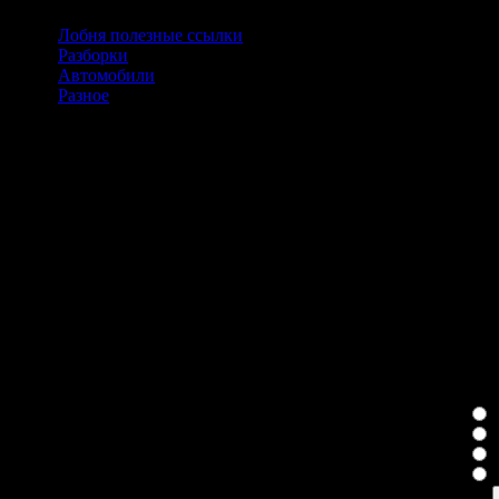
Лобня полезные ссылки
(5)
Разборки
(1)
Автомобили
(14)
Разное
(1)
Сейчас на сайте
Сейчас 11 гостей онлайн
Голосование
Качество услуг
Н
Е
П