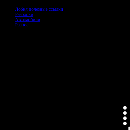
Лобня полезные ссылки
(5)
Разборки
(1)
Автомобили
(14)
Разное
(1)
Сейчас на сайте
Сейчас 345 гостей онлайн
Голосование
Качество услуг
Н
Е
П