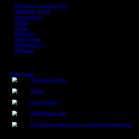
Полезные ссылки в сети
Фирмы и услуги
Автомобили
Лобня
Разное
Разборки
Эвакуаторы
Магазины з/ч
Разборки
Лобня полезные ссылки
№
Веб-ссылка
Домашние торты
1
Домашние торты на заказ в г. Лобня
Лобня
2
Официальный сайт города лобни
Газета Чайка
3
Газета Чайка: публикация статей и объявлений
Лобня неоф. сайт
4
Неофициальный сайт г. Лобня
ООО Инструментально-подшипниковый центр
5
Большой выбор инструмента: медчики, фрезы, плашки.
Подшипники.