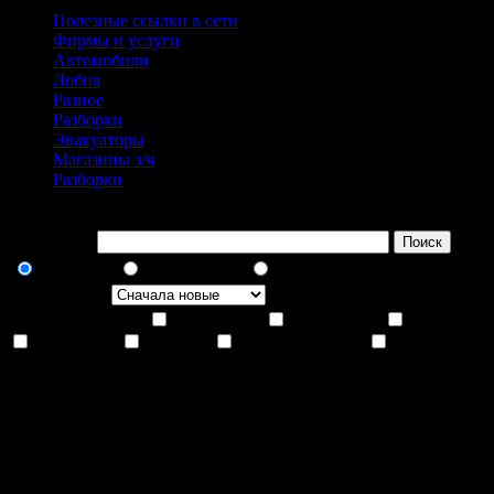
Полезные ссылки в сети
Фирмы и услуги
Автомобили
Лобня
Разное
Разборки
Эвакуаторы
Магазины з/ч
Разборки
Поиск
Искать по:
Поиск
Все слова
Любое слово
Точное совпадение
Сортировка:
Искать только по:
Материалы
Веб ссылки
Контакты
Категории
Разделы
Ленты новостей
Комментари
Искать по
Всего найдено 0 записей.