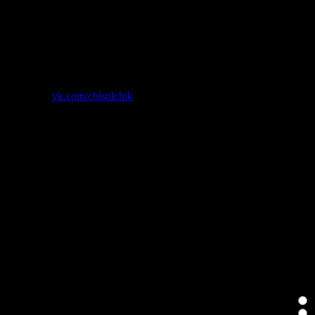
Химчистка
Приобретено оборудование для
безконтактной химчистки
салона автомобиля, с
использованием специальных
сертифицированных состасов
(химии).
vk.com/chistilchik
Сейчас на сайте
Сейчас 150 гостей онлайн
Голосование
Качество услуг
Н
Е