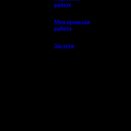
работе
Моя прошлая
работа
Заслуги
Сейчас на сайте
Сейчас 148 гостей онлайн
Голосование
Качество услуг