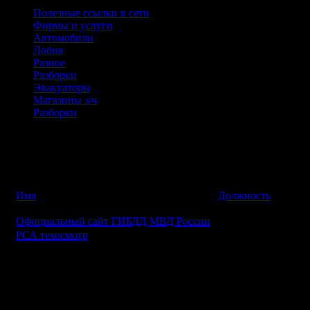
Полезные ссылки в сети
Фирмы и услуги
Автомобили
Лобня
Разное
Разборки
Эвакуаторы
Магазины з/ч
Разборки
Контакты ссылок
Контактная информация по ссылкам
№
Имя
Должность
Телефо
1
Официальный сайт ГИБДД МВД России
2
РСА техосмотр
Сейчас на сайте