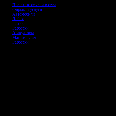
Полезные ссылки в сети
Фирмы и услуги
Автомобили
Лобня
Разное
Разборки
Эвакуаторы
Магазины з/ч
Разборки
Войдите в систему для доступа к вашему профилю.
Сейчас на сайте
Сейчас 187 гостей онлайн
Голосование
Качество услуг